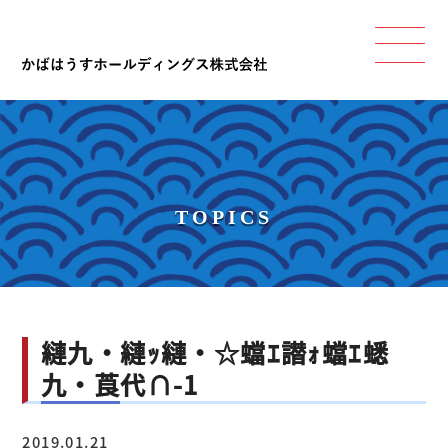
TOPICS
縺九・縺ｯ縺・☆蟷ｴ譛ｫ蟷ｴ蟋
九・莨代∩-1
2019.01.21